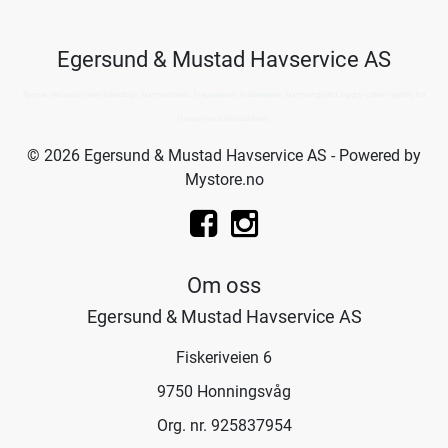
Egersund & Mustad Havservice AS
Kjøp av det beste innen fiskeutstyr, hummerteiner, krepseteiner, krabbeteiner, hummergiljotin, og guy-cotten regntøy fra
Havservice fiske butikkene.
© 2026 Egersund & Mustad Havservice AS - Powered by
Mystore.no
Om oss
Egersund & Mustad Havservice AS
Fiskeriveien 6
9750 Honningsvåg
Org. nr. 925837954