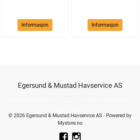
Informasjon
Informasjon
Egersund & Mustad Havservice AS
Kjøp av det beste innen fiskeutstyr, hummerteiner, krepseteiner, krabbeteiner, hummergiljotin, og guy-cotten regntøy fra
Havservice fiske butikkene.
© 2026 Egersund & Mustad Havservice AS - Powered by
Mystore.no