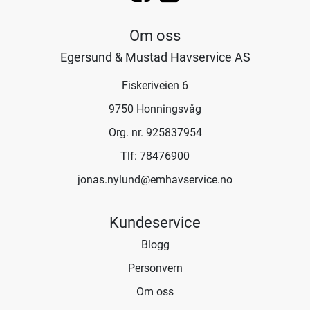
Om oss
Egersund & Mustad Havservice AS
Fiskeriveien 6
9750 Honningsvåg
Org. nr. 925837954
Tlf:
78476900
jonas.nylund@emhavservice.no
Kundeservice
Blogg
Personvern
Om oss