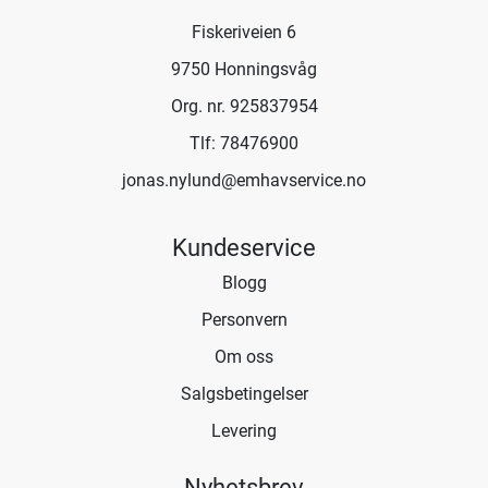
Fiskeriveien 6
9750 Honningsvåg
Org. nr. 925837954
Tlf:
78476900
jonas.nylund@emhavservice.no
Kundeservice
Blogg
Personvern
Om oss
Salgsbetingelser
Levering
Nyhetsbrev