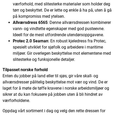
værforhold, med slitesterke materialer som holder deg
tørr og beskyttet. De er lette og enkle å ha på, uten å gå
på kompromiss med ytelsen.
Allværsdress 6565
: Denne allværsdressen kombinerer
vann- og vindtette egenskaper med god pusteevne.
Ideell for de mest utfordrende utendørsoppgavene.
Protec 2.0 Seaman
: En robust kjeledress fra Protec,
spesielt utviklet for sjøfolk og arbeidere i maritime
miljøer. Gir overlegen beskyttelse mot elementene med
slitesterke og funksjonelle detaljer.
Tilpasset norske forhold
Enten du jobber på land eller til sjøs, gir våre skall- og
allværsdresser pålitelig beskyttelse mot vær og vind. De er
laget for å møte de tøffe kravene i norske arbeidsmiljøer og
sikrer at du kan fokusere på jobben uten å bli hindret av
værforholdene.
Oppdag vårt sortiment i dag og velg den rette dressen for