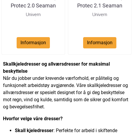
Protec 2.0 Seaman
Protec 2.1 Seaman
VizLite
Univern
Univern
Informasjon
Informasjon
Skallkjeledresser og allværsdresser for maksimal
beskyttelse
Når du jobber under krevende værforhold, er pålitelig og
funksjonelt arbeidstøy avgjørende. Våre skallkjeledresser og
allværsdresser er spesielt designet for å gi deg beskyttelse
mot regn, vind og kulde, samtidig som de sikrer god komfort
og bevegelsesfrihet.
Hvorfor velge våre dresser?
Skall kjeledresser
: Perfekte for arbeid i skiftende