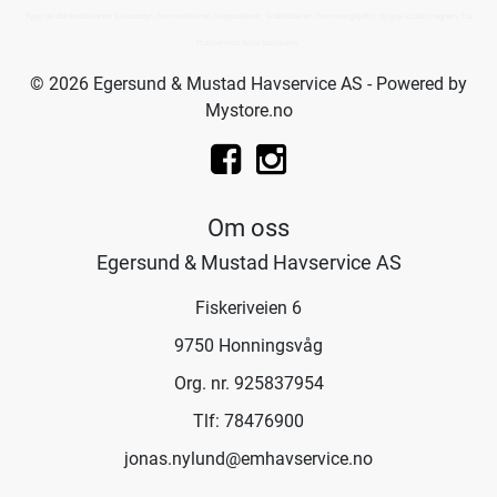
Kjøp av det beste innen fiskeutstyr, hummerteiner, krepseteiner, krabbeteiner, hummergiljotin, og guy-cotten regntøy fra
Havservice fiske butikkene.
© 2026 Egersund & Mustad Havservice AS - Powered by
Mystore.no
Om oss
Egersund & Mustad Havservice AS
Fiskeriveien 6
9750 Honningsvåg
Org. nr. 925837954
Tlf:
78476900
jonas.nylund@emhavservice.no