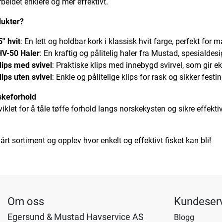
beidet enklere og mer effektivt.
dukter?
' hvit
: En lett og holdbar kork i klassisk hvit farge, perfekt for m
HV-50 Haler
: En kraftig og pålitelig haler fra Mustad, spesialdes
lips med svivel
: Praktiske klips med innebygd svirvel, som gir ekst
lips uten svivel
: Enkle og pålitelige klips for rask og sikker festi
skeforhold
viklet for å tåle tøffe forhold langs norskekysten og sikre effektiv
vårt sortiment og opplev hvor enkelt og effektivt fisket kan bli!
Om oss
Kundeser
Egersund & Mustad Havservice AS
Blogg