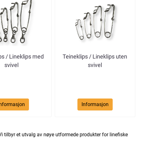
ps / Lineklips med
Teineklips / Lineklips uten
svivel
svivel
Informasjon
Informasjon
 Vi tilbyr et utvalg av nøye utformede produkter for linefiske