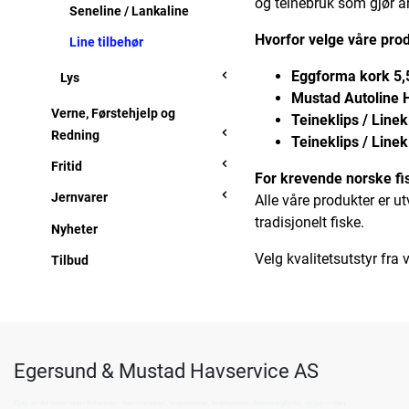
og teinebruk som gjør ar
Seneline / Lankaline
Hvorfor velge våre pro
Line tilbehør
Eggforma kork 5,5'
Lys
Mustad Autoline 
Verne, Førstehjelp og
Teineklips / Linek
Redning
Teineklips / Linek
Fritid
For krevende norske fi
Jernvarer
Alle våre produkter er ut
tradisjonelt fiske.
Nyheter
Velg kvalitetsutstyr fra 
Tilbud
Egersund & Mustad Havservice AS
Kjøp av det beste innen fiskeutstyr, hummerteiner, krepseteiner, krabbeteiner, hummergiljotin, og guy-cotten