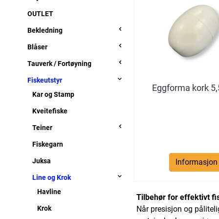
OUTLET
Bekledning
Blåser
Tauverk / Fortøyning
Fiskeutstyr
Eggforma kork 5,5'
Kar og Stamp
Kveitefiske
Teiner
Fiskegarn
Juksa
Informasjon
Line og Krok
Havline
Tilbehør for effektivt 
Krok
Når presisjon og påliteli