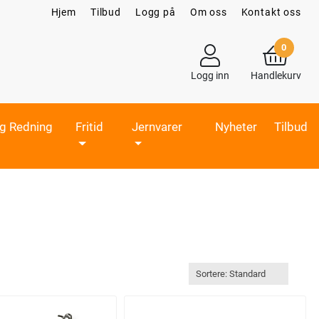
Hjem
Tilbud
Logg på
Om oss
Kontakt oss
0
Logg inn
Handlekurv
og Redning
Fritid
Jernvarer
Nyheter
Tilbud