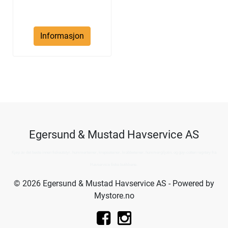
Informasjon
Egersund & Mustad Havservice AS
Kjøp av det beste innen fiskeutstyr, hummerteiner, krepseteiner, krabbeteiner, hummergiljotin, og guy-cotten regntøy fra
Havservice fiske butikkene.
© 2026 Egersund & Mustad Havservice AS - Powered by
Mystore.no