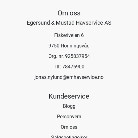
Om oss
Egersund & Mustad Havservice AS
Fiskeriveien 6
9750 Honningsvåg
Org. nr. 925837954
Tlf:
78476900
jonas.nylund@emhavservice.no
Kundeservice
Blogg
Personvern
Om oss
Salgsbetingelser