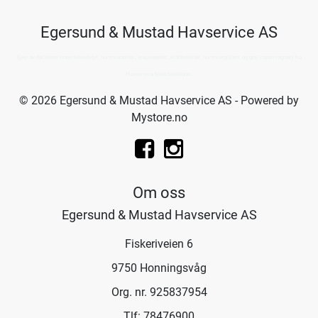
Egersund & Mustad Havservice AS
Kjøp av det beste innen fiskeutstyr, hummerteiner, krepseteiner, krabbeteiner, hummergiljotin, og guy-cotten regntøy fra
Havservice fiske butikkene.
© 2026 Egersund & Mustad Havservice AS - Powered by
Mystore.no
Om oss
Egersund & Mustad Havservice AS
Fiskeriveien 6
9750 Honningsvåg
Org. nr. 925837954
Tlf:
78476900