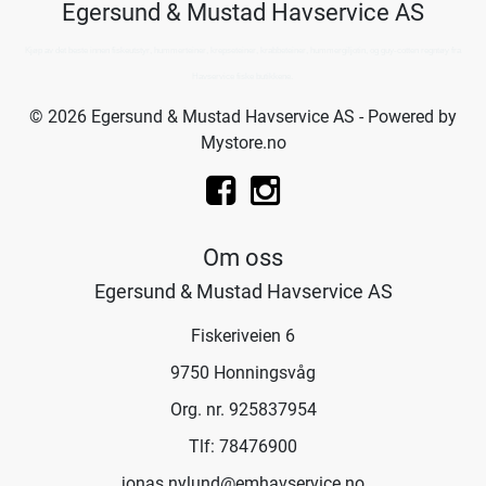
Egersund & Mustad Havservice AS
Kjøp av det beste innen fiskeutstyr, hummerteiner, krepseteiner, krabbeteiner, hummergiljotin, og guy-cotten regntøy fra
Havservice fiske butikkene.
© 2026 Egersund & Mustad Havservice AS - Powered by
Mystore.no
Om oss
Egersund & Mustad Havservice AS
Fiskeriveien 6
9750 Honningsvåg
Org. nr. 925837954
Tlf:
78476900
jonas.nylund@emhavservice.no