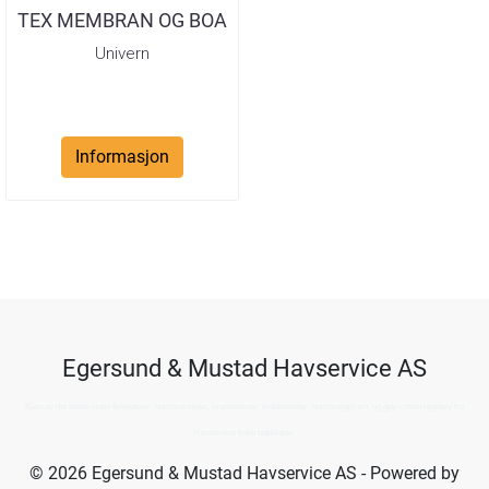
TEX MEMBRAN OG BOA
SNØRING ...
Univern
Informasjon
Egersund & Mustad Havservice AS
Kjøp av det beste innen fiskeutstyr, hummerteiner, krepseteiner, krabbeteiner, hummergiljotin, og guy-cotten regntøy fra
Havservice fiske butikkene.
© 2026 Egersund & Mustad Havservice AS - Powered by