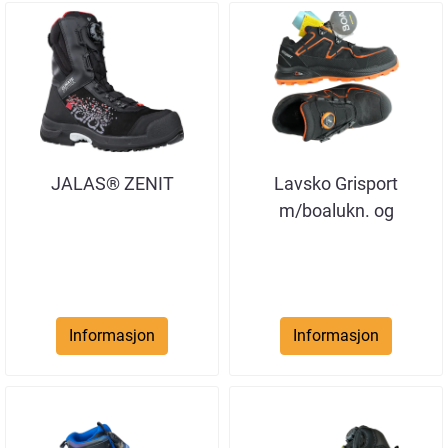
JALAS® ZENIT
Lavsko Grisport
m/boalukn. og
membran - S3
Informasjon
Informasjon