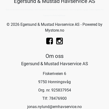
Egersund & Mustad Havservice AS
Kjøp av det beste innen fiskeutstyr, hummerteiner, krepseteiner, krabbeteiner, hummergiljotin, og guy-cotten regntøy fra
Havservice fiske butikkene.
© 2026 Egersund & Mustad Havservice AS - Powered by
Mystore.no
Om oss
Egersund & Mustad Havservice AS
Fiskeriveien 6
9750 Honningsvåg
Org. nr. 925837954
Tlf:
78476900
jonas.nylund@emhavservice.no