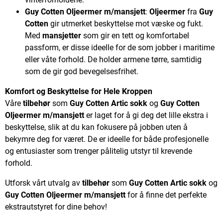
Guy Cotten Oljeermer m/mansjett
:
Oljeermer
fra
Guy
Cotten
gir utmerket beskyttelse mot væske og fukt.
Med
mansjetter
som gir en tett og komfortabel
passform, er disse ideelle for de som jobber i maritime
eller våte forhold. De holder armene tørre, samtidig
som de gir god bevegelsesfrihet.
Komfort og Beskyttelse for Hele Kroppen
Våre
tilbehør
som
Guy Cotten Artic sokk
og
Guy Cotten
Oljeermer m/mansjett
er laget for å gi deg det lille ekstra i
beskyttelse, slik at du kan fokusere på jobben uten å
bekymre deg for været. De er ideelle for både profesjonelle
og entusiaster som trenger pålitelig utstyr til krevende
forhold.
Utforsk vårt utvalg av
tilbehør
som
Guy Cotten Artic sokk
og
Guy Cotten Oljeermer m/mansjett
for å finne det perfekte
ekstrautstyret for dine behov!