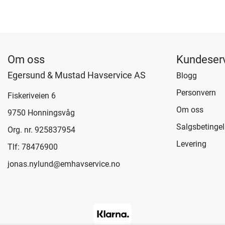
Om oss
Kundeser
Egersund & Mustad Havservice AS
Blogg
Personvern
Fiskeriveien 6
Om oss
9750 Honningsvåg
Salgsbetingel
Org. nr. 925837954
Levering
Tlf:
78476900
jonas.nylund@emhavservice.no