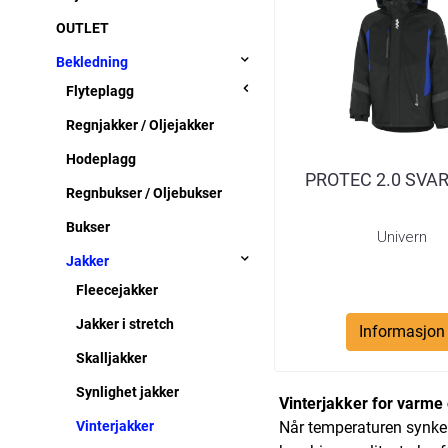
OUTLET
Bekledning
Flyteplagg
Regnjakker / Oljejakker
Hodeplagg
PROTEC 2.0 SVA
Regnbukser / Oljebukser
Bukser
Univern
Jakker
Fleecejakker
Jakker i stretch
Informasjon
Skalljakker
Synlighet jakker
Vinterjakker for varme 
Vinterjakker
Når temperaturen synker