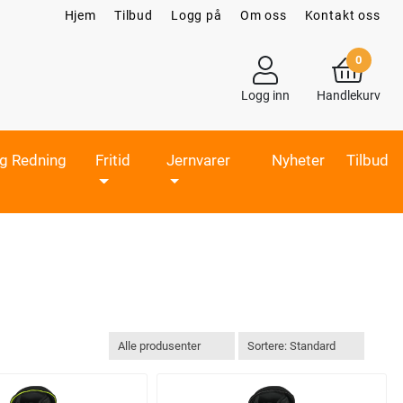
Hjem
Tilbud
Logg på
Om oss
Kontakt oss
0
Logg inn
Handlekurv
og Redning
Fritid
Jernvarer
Nyheter
Tilbud