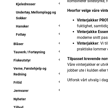
kombinerer slitestyrke, 
Kjeledresser
Hvorfor velge våre vint
Undertøy, Mellomplagg og
Sokker
Vinterjakker PRO
fuktighet, samtidi
Hansker
Vinterjakke Essent
Fottøy
moderne snitt pass
Vinterjakker
: Vi t
Blåser
praktiske lommer o
Tauverk / Fortøyning
Tilpasset krevende nor
Fiskeutstyr
Våre vinterjakker er utv
Verne, Førstehjelp og
jobber ute i kulden eller 
Redning
Utforsk vårt utvalg i da
Fritid
Jernvarer
Nyheter
Tilbud