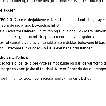
funksjonalitet og moderne design, tilpasset krevende norske forh
erjakker?
TEC 2.0
: Disse vinterjakkene er kjent for sin holdbarhet og høye 
g som de sikrer god bevegelsesfrihet.
ial Svart fra Univern
: En stilren og funksjonell jakke fra Univern
er den like godt på arbeidsplassen som til hverdagsbruk.
ilbyr et variert utvalg av vinterjakker som dekker behovene til båd
g justerbare funksjoner – våre jakker har alt du trenger.
ske vinterforhold
iklet for å gi pålitelig beskyttelse mot kulde og dårlige værforho
trenger en varm jakke til fritidsaktiviteter, finner du det du trenge
g og finn vinterjakken som passer perfekt for dine behov!