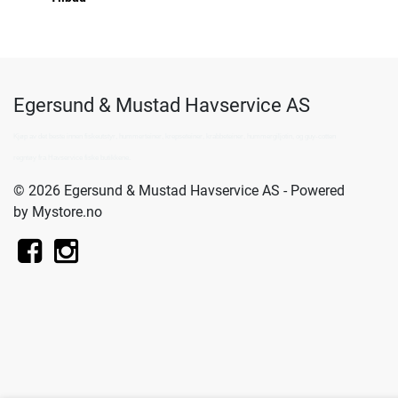
Egersund & Mustad Havservice AS
Kjøp av det beste innen fiskeutstyr, hummerteiner, krepseteiner, krabbeteiner, hummergiljotin, og guy-cotten
regntøy fra Havservice fiske butikkene.
© 2026 Egersund & Mustad Havservice AS - Powered
by
Mystore.no