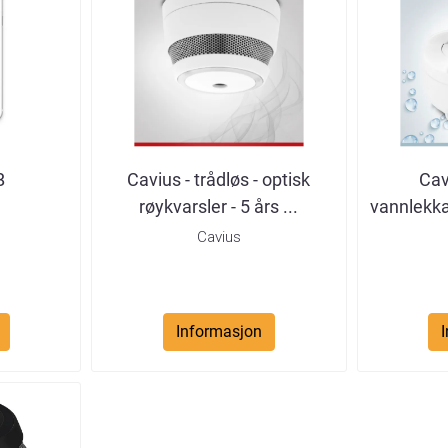
B
Cavius - trådløs - optisk
Cav
røykvarsler - 5 års ...
vannlekkas
Cavius
Informasjon