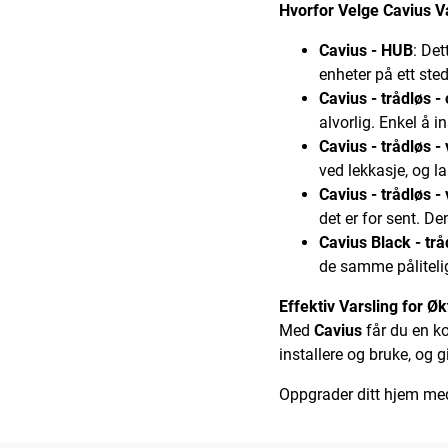
Hvorfor Velge Cavius V
Cavius - HUB
: Det
enheter på ett ste
Cavius - trådløs -
alvorlig. Enkel å i
Cavius - trådløs -
ved lekkasje, og la
Cavius - trådløs -
det er for sent. D
Cavius Black - trå
de samme påliteli
Effektiv Varsling for Ø
Med
Cavius
får du en k
installere og bruke, og g
Oppgrader ditt hjem m