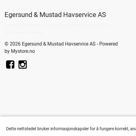
Egersund & Mustad Havservice AS
Kjøp av det beste innen fiskeutstyr, hummerteiner, krepseteiner, krabbeteiner, hummergiljotin, og guy-cotten
regntøy fra Havservice fiske butikkene.
© 2026 Egersund & Mustad Havservice AS - Powered
by
Mystore.no
Dette nettstedet bruker informasjonskapsler for å fungere korrekt, an