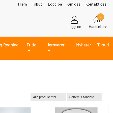
Hjem
Tilbud
Logg på
Om oss
Kontakt oss
0
Logg inn
Handlekurv
og Redning
Fritid
Jernvarer
Nyheter
Tilbud