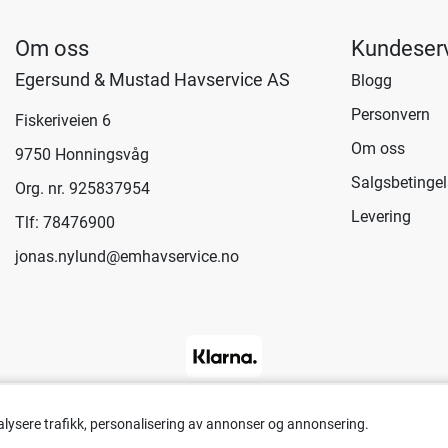
Om oss
Kundeser
Egersund & Mustad Havservice AS
Blogg
Personvern
Fiskeriveien 6
Om oss
9750 Honningsvåg
Salgsbetingel
Org. nr. 925837954
Levering
Tlf:
78476900
jonas.nylund@emhavservice.no
alysere trafikk, personalisering av annonser og annonsering.