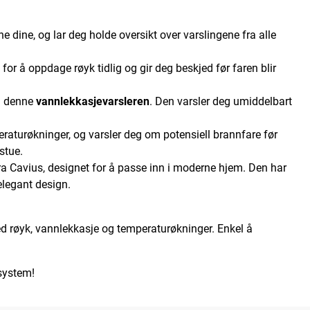
e dine, og lar deg holde oversikt over varslingene fra alle
for å oppdage røyk tidlig og gir deg beskjed før faren blir
d denne
vannlekkasjevarsleren
. Den varsler deg umiddelbart
turøkninger, og varsler deg om potensiell brannfare før
stue.
ra Cavius, designet for å passe inn i moderne hjem. Den har
legant design.
ved røyk, vannlekkasje og temperaturøkninger. Enkel å
-system!