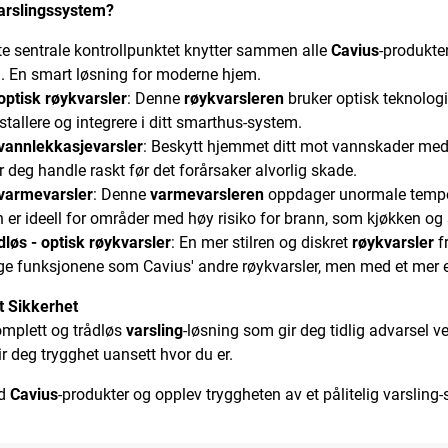
arslingssystem?
te sentrale kontrollpunktet knytter sammen alle
Cavius
-produkten
d. En smart løsning for moderne hjem.
 optisk røykvarsler
: Denne
røykvarsleren
bruker optisk teknologi 
nstallere og integrere i ditt smarthus-system.
 vannlekkasjevarsler
: Beskytt hjemmet ditt mot vannskader me
r deg handle raskt før det forårsaker alvorlig skade.
 varmevarsler
: Denne
varmevarsleren
oppdager unormale tempera
en er ideell for områder med høy risiko for brann, som kjøkken og 
dløs - optisk røykvarsler
: En mer stilren og diskret
røykvarsler
f
ge funksjonene som Cavius' andre røykvarsler, men med et mer e
kt Sikkerhet
omplett og trådløs
varsling
-løsning som gir deg tidlig advarsel 
ir deg trygghet uansett hvor du er.
ed
Cavius
-produkter og opplev tryggheten av et pålitelig varsling