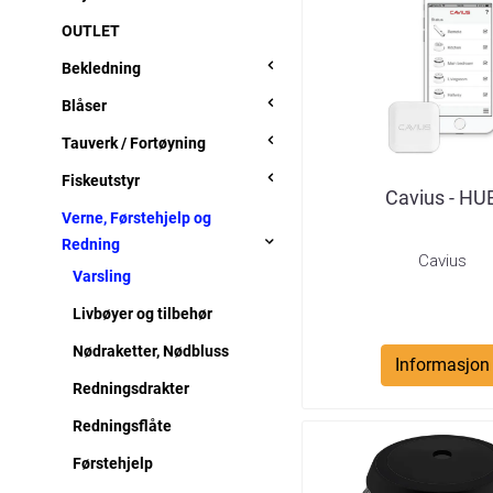
OUTLET
Bekledning
Blåser
Tauverk / Fortøyning
Fiskeutstyr
Cavius - HU
Verne, Førstehjelp og
Redning
Cavius
Varsling
Livbøyer og tilbehør
Nødraketter, Nødbluss
Informasjon
Redningsdrakter
Redningsflåte
Førstehjelp