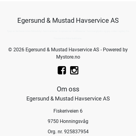
Egersund & Mustad Havservice AS
Kjøp av det beste innen fiskeutstyr, hummerteiner, krepseteiner, krabbeteiner, hummergiljotin, og guy-cotten regntøy fra
Havservice fiske butikkene.
© 2026 Egersund & Mustad Havservice AS - Powered by
Mystore.no
Om oss
Egersund & Mustad Havservice AS
Fiskeriveien 6
9750 Honningsvåg
Org. nr. 925837954