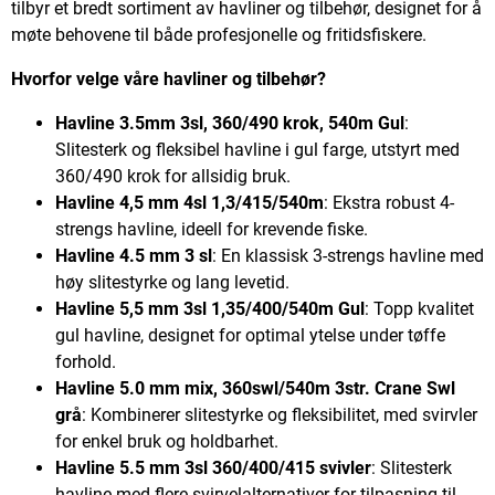
tilbyr et bredt sortiment av havliner og tilbehør, designet for å
møte behovene til både profesjonelle og fritidsfiskere.
Hvorfor velge våre havliner og tilbehør?
Havline 3.5mm 3sl, 360/490 krok, 540m Gul
:
Slitesterk og fleksibel havline i gul farge, utstyrt med
360/490 krok for allsidig bruk.
Havline 4,5 mm 4sl 1,3/415/540m
: Ekstra robust 4-
strengs havline, ideell for krevende fiske.
Havline 4.5 mm 3 sl
: En klassisk 3-strengs havline med
høy slitestyrke og lang levetid.
Havline 5,5 mm 3sl 1,35/400/540m Gul
: Topp kvalitet
gul havline, designet for optimal ytelse under tøffe
forhold.
Havline 5.0 mm mix, 360swl/540m 3str. Crane Swl
grå
: Kombinerer slitestyrke og fleksibilitet, med svirvler
for enkel bruk og holdbarhet.
Havline 5.5 mm 3sl 360/400/415 svivler
: Slitesterk
havline med flere svirvelalternativer for tilpasning til