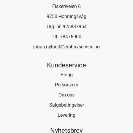
Fiskeriveien 6
9750 Honningsvåg
Org. nr. 925837954
Tlf:
78476900
jonas.nylund@emhavservice.no
Kundeservice
Blogg
Personvern
Om oss
Salgsbetingelser
Levering
Nyhetsbrev