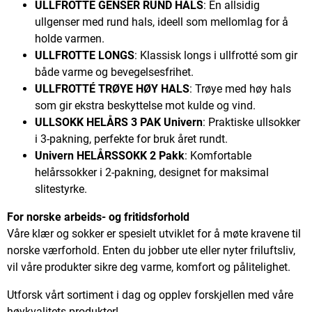
ULLFROTTÉ GENSER RUND HALS
: En allsidig
ullgenser med rund hals, ideell som mellomlag for å
holde varmen.
ULLFROTTE LONGS
: Klassisk longs i ullfrotté som gir
både varme og bevegelsesfrihet.
ULLFROTTÉ TRØYE HØY HALS
: Trøye med høy hals
som gir ekstra beskyttelse mot kulde og vind.
ULLSOKK HELÅRS 3 PAK Univern
: Praktiske ullsokker
i 3-pakning, perfekte for bruk året rundt.
Univern HELÅRSSOKK 2 Pakk
: Komfortable
helårssokker i 2-pakning, designet for maksimal
slitestyrke.
For norske arbeids- og fritidsforhold
Våre klær og sokker er spesielt utviklet for å møte kravene til
norske værforhold. Enten du jobber ute eller nyter friluftsliv,
vil våre produkter sikre deg varme, komfort og pålitelighet.
Utforsk vårt sortiment i dag og opplev forskjellen med våre
høykvalitets produkter!