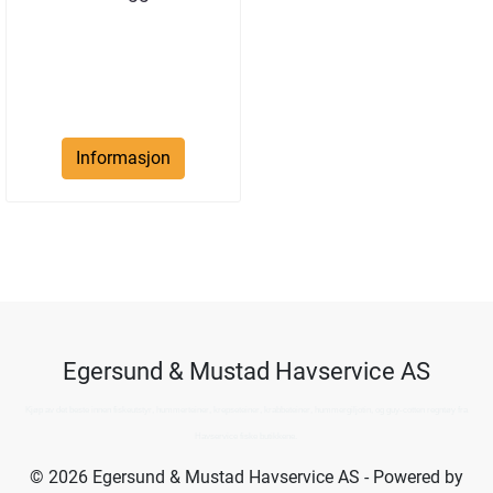
Informasjon
Egersund & Mustad Havservice AS
Kjøp av det beste innen fiskeutstyr, hummerteiner, krepseteiner, krabbeteiner, hummergiljotin, og guy-cotten regntøy fra
Havservice fiske butikkene.
© 2026 Egersund & Mustad Havservice AS - Powered by