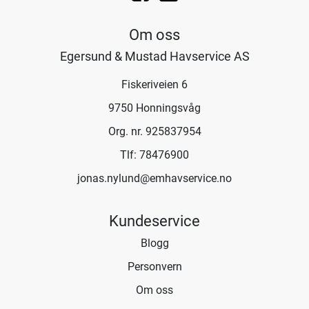
Om oss
Egersund & Mustad Havservice AS
Fiskeriveien 6
9750 Honningsvåg
Org. nr. 925837954
Tlf:
78476900
jonas.nylund@emhavservice.no
Kundeservice
Blogg
Personvern
Om oss