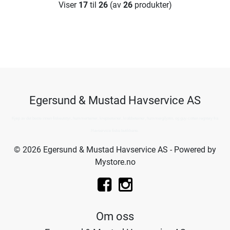
Viser
17
til
26
(av
26
produkter)
Egersund & Mustad Havservice AS
Kjøp av det beste innen fiskeutstyr, hummerteiner, krepseteiner, krabbeteiner, hummergiljotin, og guy-cotten regntøy fra
Havservice fiske butikkene.
© 2026 Egersund & Mustad Havservice AS - Powered by
Mystore.no
Om oss