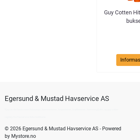
Guy Cotten Hit
buks
Informas
Egersund & Mustad Havservice AS
Kjøp av det beste innen fiskeutstyr, hummerteiner, krepseteiner, krabbeteiner, hummergiljotin, og guy-cotten
regntøy fra Havservice fiske butikkene.
© 2026 Egersund & Mustad Havservice AS - Powered
by
Mystore.no