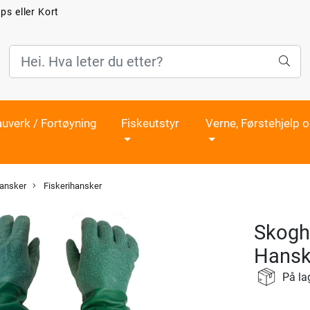
ps eller Kort
auverk / Fortøyning
Fiskeutstyr
Verne, Førstehjelp 
ansker
Fiskerihansker
Skogh
Hans
På la