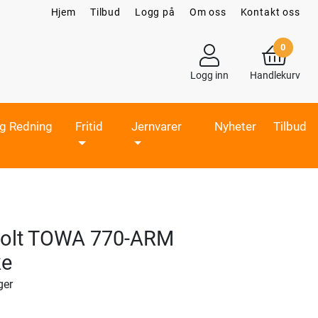
Hjem
Tilbud
Logg på
Om oss
Kontakt oss
0
Logg inn
Handlekurv
og Redning
Fritid
Jernvarer
Nyheter
Tilbud
olt TOWA 770-ARM
ke
ger