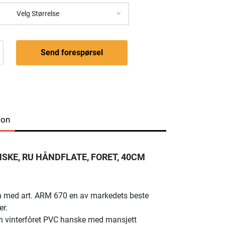
Velg Størrelse
Send forespørsel
jon
SKE, RU HÅNDFLATE, FORET, 40CM
 med art. ARM 670 en av markedets beste
er.
n vinterfôret PVC hanske med mansjett