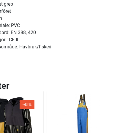
t grep
rfôret
m
iale: PVC
dard: EN 388, 420
ori: CE II
sområde: Havbruk/fiskeri
ter
-45%