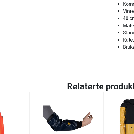
Korne
Vinte
40 c
Mater
Stan
Kateg
Bruk
Relaterte produk