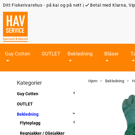
Ditt Fiskerivarehus - på kai og på nett
|
Betal med Klarna, Vip
Guy Cotten
OUTLET
Bekledning
Blåser
T
Hjem
Bekledning
H
Kategorier
Guy Cotten
OUTLET
Bekledning
Flyteplagg
Regnjakker / Oljejakker