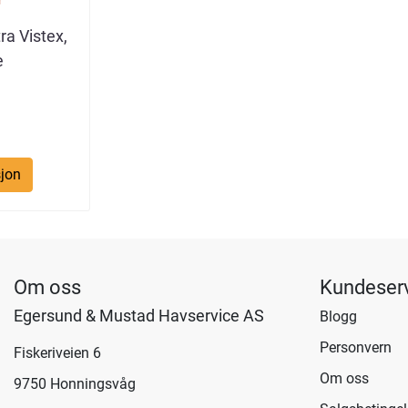
ra Vistex,
e
jon
Om oss
Kundeser
Egersund & Mustad Havservice AS
Blogg
Personvern
Fiskeriveien 6
Om oss
9750 Honningsvåg