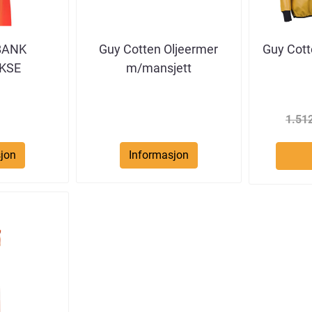
BANK
Guy Cotten Oljeermer
Guy Cott
KSE
m/mansjett
1.51
jon
Informasjon