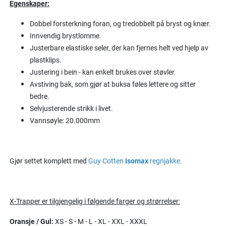
Egenskaper:
Dobbel forsterkning foran, og tredobbelt på bryst og knær.
Innvendig brystlomme.
Justerbare elastiske seler, der kan fjernes helt ved hjelp av
plastklips.
Justering i bein - kan enkelt brukes over støvler.
Avstiving bak, som gjør at buksa føles lettere og sitter
bedre.
Selvjusterende strikk i livet.
Vannsøyle: 20.000mm
Gjør settet komplett med
Guy Cotten
Isomax
regnjakke
.
X-Trapper er tilgjengelig i følgende farger og strørrelser:
Oransje / Gul:
XS - S - M - L - XL - XXL - XXXL