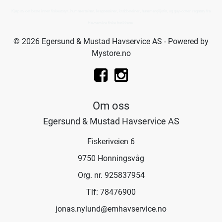
Kjøp av det beste innen fiskeutstyr, hummerteiner, krepseteiner, krabbeteiner, hummergiljotin, og guy-cotten regntøy fra
Havservice fiske butikkene.
© 2026 Egersund & Mustad Havservice AS - Powered by
Mystore.no
Om oss
Egersund & Mustad Havservice AS
Fiskeriveien 6
9750 Honningsvåg
Org. nr. 925837954
Tlf:
78476900
jonas.nylund@emhavservice.no