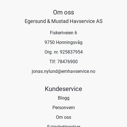
Om oss
Egersund & Mustad Havservice AS
Fiskeriveien 6
9750 Honningsvåg
Org. nr. 925837954
Tlf:
78476900
jonas.nylund@emhavservice.no
Kundeservice
Blogg
Personvern
Om oss
Salgsbetingelser