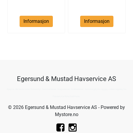
Informasjon
Informasjon
Egersund & Mustad Havservice AS
Kjøp av det beste innen fiskeutstyr, hummerteiner, krepseteiner, krabbeteiner, hummergiljotin, og guy-cotten regntøy fra
Havservice fiske butikkene.
© 2026 Egersund & Mustad Havservice AS - Powered by
Mystore.no