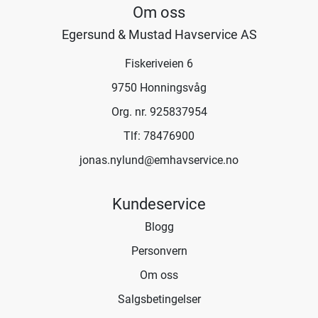
Om oss
Egersund & Mustad Havservice AS
Fiskeriveien 6
9750 Honningsvåg
Org. nr. 925837954
Tlf:
78476900
jonas.nylund@emhavservice.no
Kundeservice
Blogg
Personvern
Om oss
Salgsbetingelser