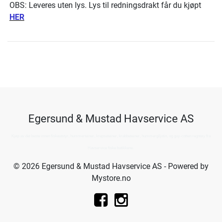
OBS: Leveres uten lys. Lys til redningsdrakt får du kjøpt
HER
Egersund & Mustad Havservice AS
Kjøp av det beste innen fiskeutstyr, hummerteiner, krepseteiner, krabbeteiner, hummergiljotin, og guy-cotten regntøy fra
Havservice fiske butikkene.
© 2026 Egersund & Mustad Havservice AS - Powered by
Mystore.no