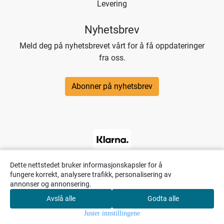
Levering
Nyhetsbrev
Meld deg på nyhetsbrevet vårt for å få oppdateringer
fra oss.
Abonner på nyhetsbrev
Dette nettstedet bruker informasjonskapsler for å
fungere korrekt, analysere trafikk, personalisering av
annonser og annonsering.
Avslå alle
Godta alle
0
Juster innstillingene
Hjem
Meny
Søk
Handlekurv
Konto